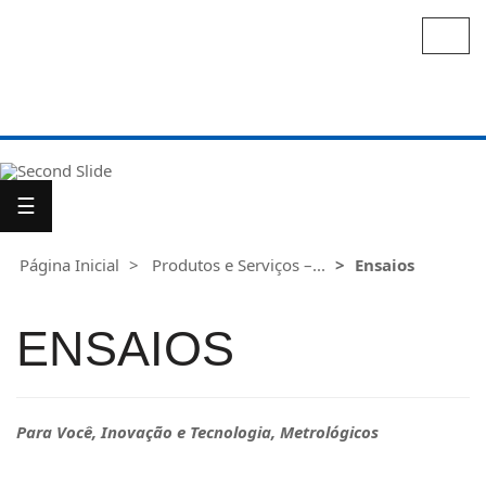
Alter
nave
Para
Você
☰
Para
Indústria
Página Inicial
Produtos e Serviços –...
Ensaios
ENSAIOS
Para Você, Inovação e Tecnologia, Metrológicos