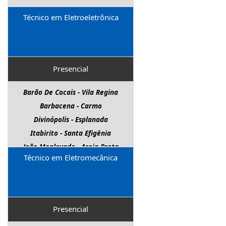
Técnico em Eletroeletrônica
Presencial
Barão De Cocais - Vila Regina
Barbacena - Carmo
Divinópolis - Esplanada
Itabirito - Santa Efigênia
João Monlevade - Areia Preta
Técnico em Eletromecânica
Nova Lima - Centro
Pará De Minas - Senador Valadares
Paracatu - Bela Vista
Três Marias - Parque Diadorim
Presencial