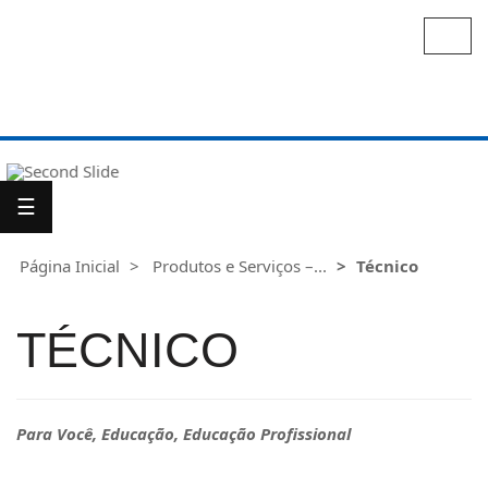
Alter
nave
Para
Você
☰
Para
Indústria
Página Inicial
Produtos e Serviços –...
Técnico
TÉCNICO
Para Você, Educação, Educação Profissional