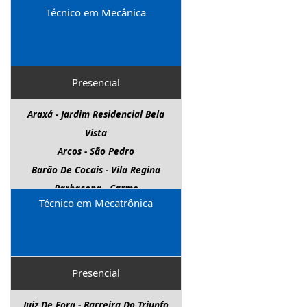
Técnico em Mecânica
Presencial
Araxá - Jardim Residencial Bela
Vista
Arcos - São Pedro
Barão De Cocais - Vila Regina
Barbacena - Carmo
Técnico em Mecatrônica
Barroso - Centro
Belo Horizonte - Lagoinha
Betim - Centro
Cataguases - Centro
Presencial
Cláudio - Anel Rodoviário
Conceição Do Mato Dentro -
Juiz De Fora - Barreira Do Triunfo