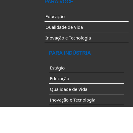
PARA VOCÊ
Educação
Qualidade de Vida
Inovação e Tecnologia
PARA INDÚSTRIA
Estágio
Educação
Qualidade de Vida
Inovação e Tecnologia
Desenvolvimento Industrial
Av. do Contorno, 4456 – Funcionários
Belo Horizonte/MG – CEP: 30110-028
Geral: 31-32634200