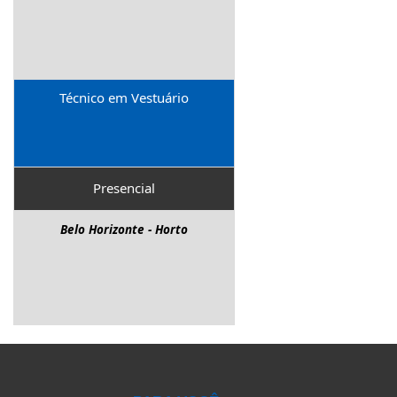
Pará De Minas - Senador Valadares
Pedro Leopoldo - Centro
Pouso Alegre - São Geraldo
Sabará - Centro
Técnico em Vestuário
Timóteo - Olaria
Turmalina - Nova Turmalina
Ubá - San Raphael
Presencial
Uberlândia - Roosevelt
Belo Horizonte - Horto