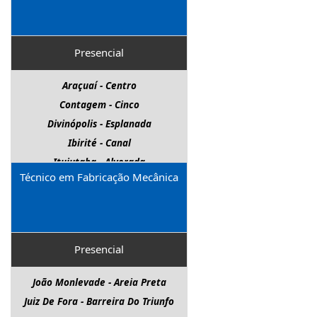
Presencial
Araçuaí - Centro
Contagem - Cinco
Divinópolis - Esplanada
Ibirité - Canal
Ituiutaba - Alvorada
Técnico em Fabricação Mecânica
Matozinhos - São Pedro
Nova Lima - Centro
Ouro Branco - Luzia Augusta
Pará De Minas - Senador Valadares
Presencial
Paracatu - Bela Vista
Patos De Minas - Sebastião Amorim
João Monlevade - Areia Preta
Patrocínio - São Cristóvão
Juiz De Fora - Barreira Do Triunfo
Pedro Leopoldo - Centro