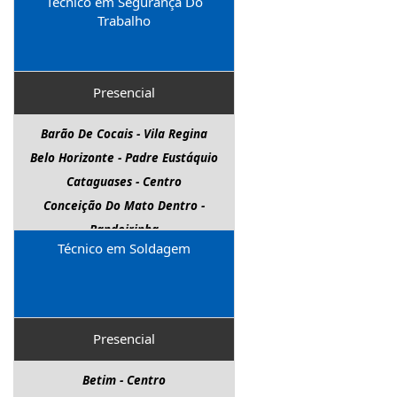
Técnico em Segurança Do
Trabalho
Presencial
Barão De Cocais - Vila Regina
Belo Horizonte - Padre Eustáquio
Cataguases - Centro
Conceição Do Mato Dentro -
Bandeirinha
Técnico em Soldagem
Contagem - Di Hélio P.Guimarães
Contagem - Cinco
Contagem - Santa Maria
Ibirité - Canal
Presencial
Ipatinga - Horto
Ituiutaba - Alvorada
Betim - Centro
João Monlevade - Areia Preta