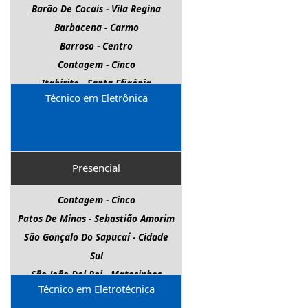
Barão De Cocais - Vila Regina
Barbacena - Carmo
Barroso - Centro
Contagem - Cinco
Itabirito - Santa Efigênia
Técnico em Eletrônica
Juiz De Fora - Barreira Do Triunfo
Nova Lima - Centro
Pará De Minas - Senador Valadares
Patos De Minas - Sebastião Amorim
Presencial
São Gonçalo Do Rio Abaixo -
Guanabara
Contagem - Cinco
São João Del Rei - Matosinhos
Patos De Minas - Sebastião Amorim
Várzea Da Palma - Paulo Sexto
São Gonçalo Do Sapucaí - Cidade
Sul
São João Del Rei - Matosinhos
Técnico em Eletrotécnica