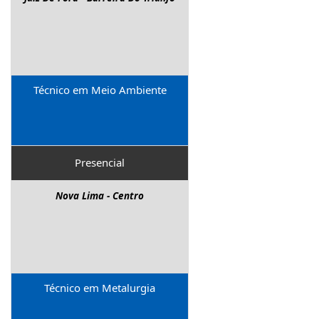
Bandeirinha
Contagem - Cinco
Contagem - Cidade Industrial
Divinópolis - Esplanada
Extrema - Centro
Técnico em Meio Ambiente
Governador Valadares - Jk Ii
Ibirité - Canal
Ipatinga - Horto
Presencial
Itabira - Campestre
Itabirito - Santa Efigênia
Nova Lima - Centro
Itajubá - Avenida
Itapecerica - Centro
Itaúna - Nogueira Machado
Ituiutaba - Alvorada
João Monlevade - Areia Preta
Técnico em Metalurgia
Juiz De Fora - Centro
Mariana - Colina