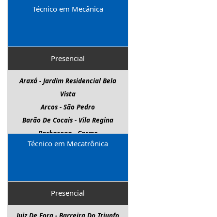
Técnico em Mecânica
Presencial
Araxá - Jardim Residencial Bela
Vista
Arcos - São Pedro
Barão De Cocais - Vila Regina
Barbacena - Carmo
Técnico em Mecatrônica
Barroso - Centro
Belo Horizonte - Lagoinha
Betim - Centro
Cataguases - Centro
Presencial
Cláudio - Anel Rodoviário
Conceição Do Mato Dentro -
Juiz De Fora - Barreira Do Triunfo