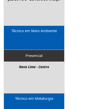
Bandeirinha
Contagem - Cinco
Contagem - Cidade Industrial
Divinópolis - Esplanada
Extrema - Centro
Técnico em Meio Ambiente
Governador Valadares - Jk Ii
Ibirité - Canal
Ipatinga - Horto
Presencial
Itabira - Campestre
Itabirito - Santa Efigênia
Nova Lima - Centro
Itajubá - Avenida
Itapecerica - Centro
Itaúna - Nogueira Machado
Ituiutaba - Alvorada
João Monlevade - Areia Preta
Técnico em Metalurgia
Juiz De Fora - Centro
Mariana - Colina