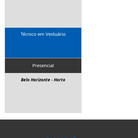
Pará De Minas - Senador Valadares
Pedro Leopoldo - Centro
Pouso Alegre - São Geraldo
Sabará - Centro
Técnico em Vestuário
Timóteo - Olaria
Turmalina - Nova Turmalina
Ubá - San Raphael
Presencial
Uberlândia - Roosevelt
Belo Horizonte - Horto