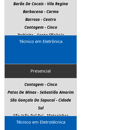
Barão De Cocais - Vila Regina
Barbacena - Carmo
Barroso - Centro
Contagem - Cinco
Itabirito - Santa Efigênia
Técnico em Eletrônica
Juiz De Fora - Barreira Do Triunfo
Nova Lima - Centro
Pará De Minas - Senador Valadares
Patos De Minas - Sebastião Amorim
Presencial
São Gonçalo Do Rio Abaixo -
Guanabara
Contagem - Cinco
São João Del Rei - Matosinhos
Patos De Minas - Sebastião Amorim
Várzea Da Palma - Paulo Sexto
São Gonçalo Do Sapucaí - Cidade
Sul
São João Del Rei - Matosinhos
Técnico em Eletrotécnica