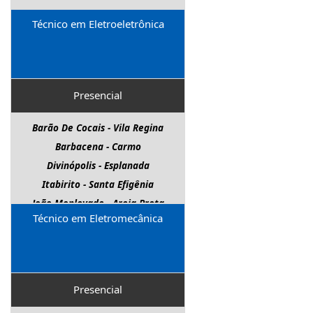
Técnico em Eletroeletrônica
Presencial
Barão De Cocais - Vila Regina
Barbacena - Carmo
Divinópolis - Esplanada
Itabirito - Santa Efigênia
João Monlevade - Areia Preta
Técnico em Eletromecânica
Nova Lima - Centro
Pará De Minas - Senador Valadares
Paracatu - Bela Vista
Três Marias - Parque Diadorim
Presencial