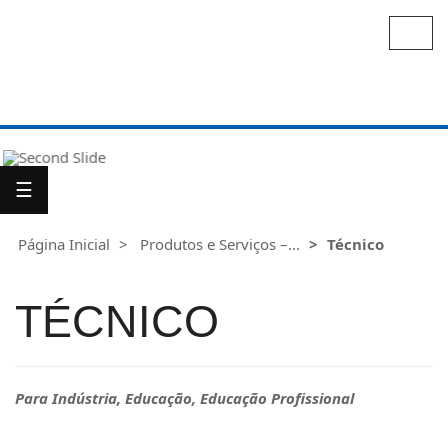
Alter
nave
Para
Você
☰
Para
Indústria
Página Inicial
Produtos e Serviços –...
Técnico
TÉCNICO
Para Indústria, Educação, Educação Profissional