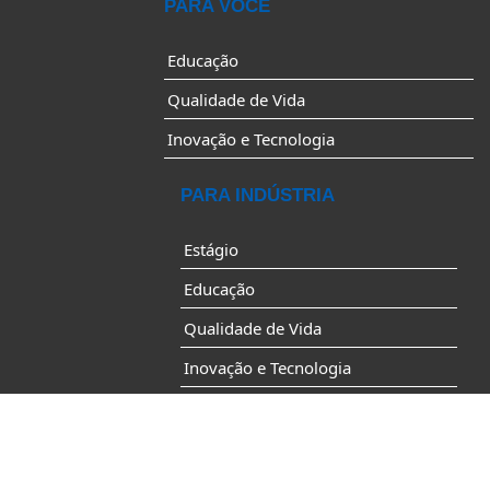
PARA VOCÊ
Educação
Qualidade de Vida
Inovação e Tecnologia
PARA INDÚSTRIA
Estágio
Educação
Qualidade de Vida
Inovação e Tecnologia
Desenvolvimento Industrial
Av. do Contorno, 4456 – Funcionários
Belo Horizonte/MG – CEP: 30110-028
Geral: 31-32634200