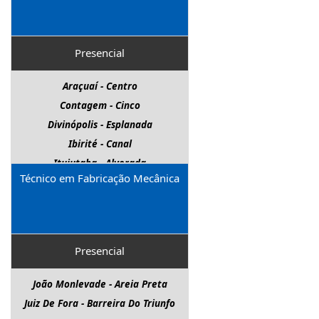
Presencial
Araçuaí - Centro
Contagem - Cinco
Divinópolis - Esplanada
Ibirité - Canal
Ituiutaba - Alvorada
Técnico em Fabricação Mecânica
Matozinhos - São Pedro
Nova Lima - Centro
Ouro Branco - Luzia Augusta
Pará De Minas - Senador Valadares
Presencial
Paracatu - Bela Vista
Patos De Minas - Sebastião Amorim
João Monlevade - Areia Preta
Patrocínio - São Cristóvão
Juiz De Fora - Barreira Do Triunfo
Pedro Leopoldo - Centro